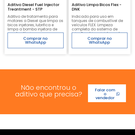
Aditivo Diesel Fuel Injector
Aditivo Limpa Bicos Flex -
Treantment - STP
DNK
Aditivo de tratamento para
Indicado para uso em
motores a Diesel que limpa os
tanques de combustível de
bicos injetores, lubrifica e
veículos FLEX. Limpeza
limpa a bomba injetora de
completa do sistema de
combustíveis.
injeção e bicos injetores do
veículo.
Comprar no
Comprar no
WhatsApp
WhatsApp
Não encontrou o
Falar com
aditivo que precisa?
o
vendedor